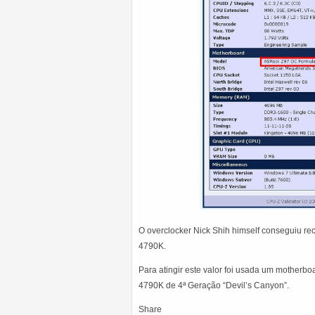
O overclocker Nick Shih himself conseguiu r
4790K.
Para atingir este valor foi usada um mother
4790K de 4ª Geração “Devil’s Canyon”.
Share