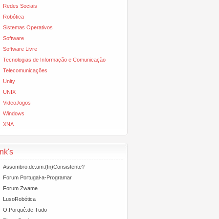
Redes Sociais
Robótica
Sistemas Operativos
Software
Software Livre
Tecnologias de Informação e Comunicação
Telecomunicações
Unity
UNIX
VideoJogos
Windows
XNA
nk's
Assombro.de.um.(In)Consistente?
Forum Portugal-a-Programar
Forum Zwame
LusoRobótica
O.Porquê.de.Tudo