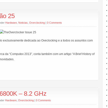
ão 25
under
Hardware
,
Noticias
,
Overclocking
|
0 Comments
ndo exclusivamente dedicada ao Oveclocking e a todos os assuntos com
ca da “Computex 2013”, conta também com um artigo “A Brief History of
 novidades.
6800K – 8.2 GHz
under
Hardware
,
Overclocking
|
0 Comments