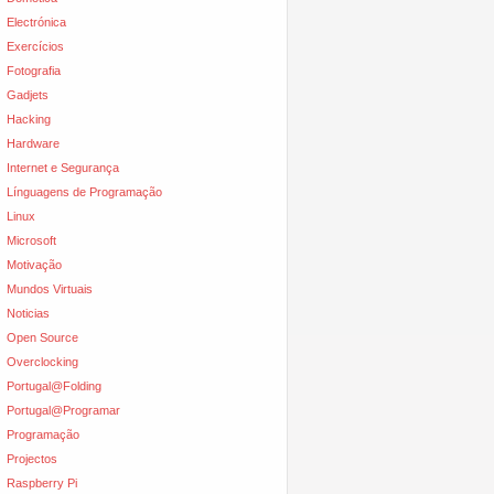
Electrónica
Exercícios
Fotografia
Gadjets
Hacking
Hardware
Internet e Segurança
Línguagens de Programação
Linux
Microsoft
Motivação
Mundos Virtuais
Noticias
Open Source
Overclocking
Portugal@Folding
Portugal@Programar
Programação
Projectos
Raspberry Pi