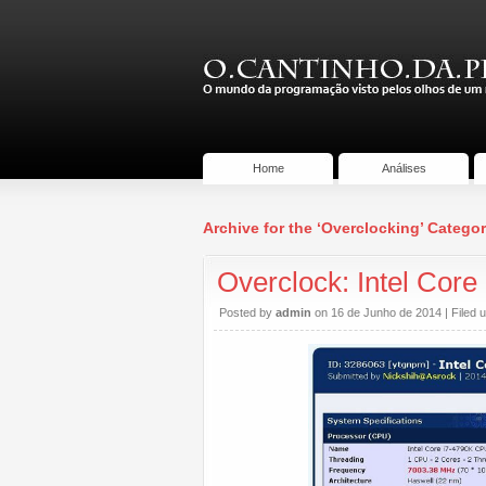
Home
Análises
Archive for the ‘Overclocking’ Catego
Overclock: Intel Cor
Posted by
admin
on 16 de Junho de 2014 | Filed 