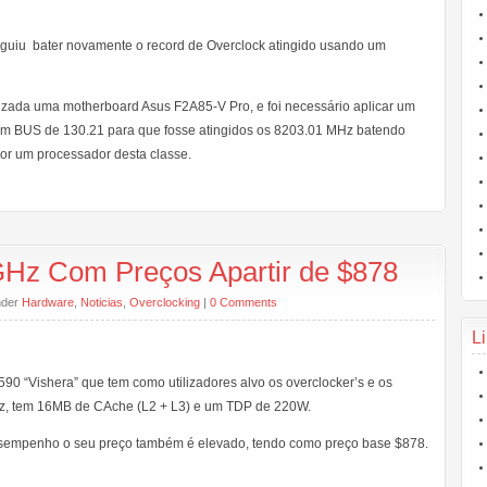
guiu bater novamente o record de Overclock atingido usando um
ilizada uma motherboard Asus F2A85-V Pro, e foi necessário aplicar um
 um BUS de 130.21 para que fosse atingidos os 8203.01 MHz batendo
por um processador desta classe.
Hz Com Preços Apartir de $878
nder
Hardware
,
Noticias
,
Overclocking
|
0 Comments
Li
0 “Vishera” que tem como utilizadores alvo os overclocker’s e os
z, tem 16MB de CAche (L2 + L3) e um TDP de 220W.
sempenho o seu preço também é elevado, tendo como preço base $878.