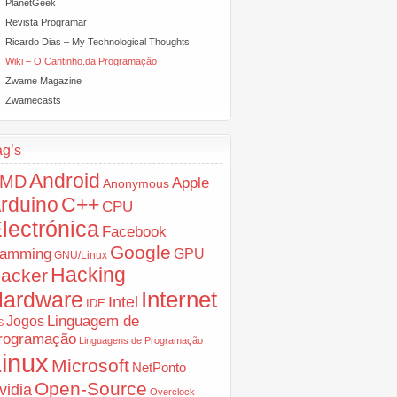
PlanetGeek
Revista Programar
Ricardo Dias – My Technological Thoughts
Wiki – O.Cantinho.da.Programação
Zwame Magazine
Zwamecasts
ag’s
Android
AMD
Apple
Anonymous
rduino
C++
CPU
lectrónica
Facebook
Google
amming
GPU
GNU/Linux
Hacking
acker
ardware
Internet
Intel
IDE
Jogos
Linguagem de
S
rogramação
Linguagens de Programação
inux
Microsoft
NetPonto
Open-Source
vidia
Overclock