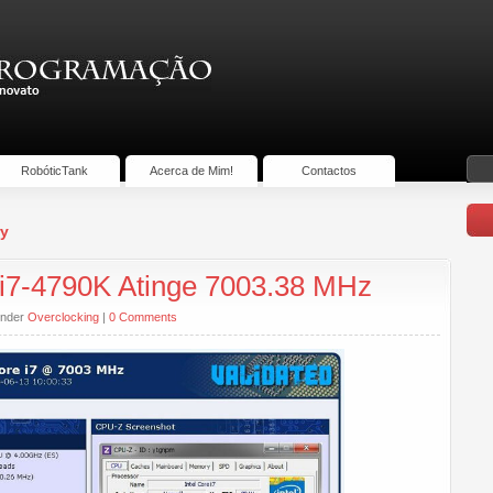
RobóticTank
Acerca de Mim!
Contactos
ry
e i7-4790K Atinge 7003.38 MHz
under
Overclocking
|
0 Comments