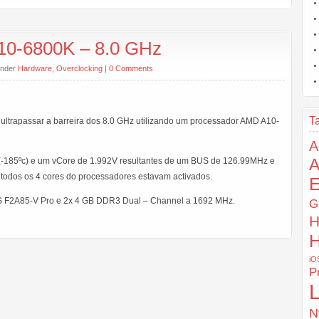
10-6800K – 8.0 GHz
under
Hardware
,
Overclocking
|
0 Comments
T
u ultrapassar a barreira dos 8.0 GHz utilizando um processador AMD A10-
A
 (-185ºc) e um vCore de 1.992V resultantes de um BUS de 126.99MHz e
e todos os 4 cores do processadores estavam activados.
E
US F2A85-V Pro e 2x 4 GB DDR3 Dual – Channel a 1692 MHz.
G
H
H
iO
P
L
N