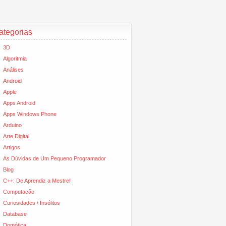
ategorias
3D
Algoritmia
Análises
Android
Apple
Apps Android
Apps Windows Phone
Arduino
Arte Digital
Artigos
As Dúvidas de Um Pequeno Programador
Blog
C++: De Aprendiz a Mestre!
Computação
Curiosidades \ Insólitos
Database
Domótica