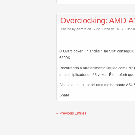
Overclocking: AMD A
Posted by
admin
on 17 de Junho de 2013 | Filed 
O Overclocker Finlandês “The Stilt” consegui
6800K.
Recorrendo a arrefecimento líquido com LN2
um multiplicador de 63 vezes. É de referir qu
A base de tudo isto foi uma motherboard AS
Share
« Previous Entries