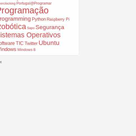
Portugal@Programar
erclocking
Programação
rogramming
Python
Raspberry Pi
obótica
Segurança
Sapo
istemas Operativos
Ubuntu
oftware
TIC
Twitter
indows
Windows 8
t