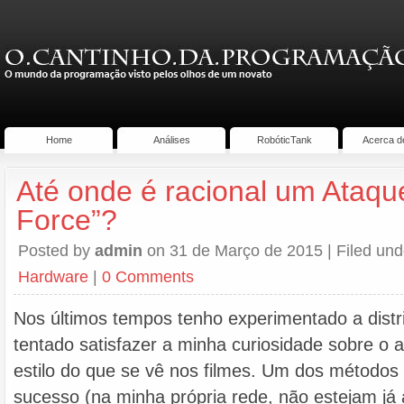
Home
Análises
RobóticTank
Acerca d
Até onde é racional um Ataque
Force”?
Posted by
admin
on 31 de Março de 2015 | Filed un
Hardware
|
0 Comments
Nos últimos tempos tenho experimentado a distri
tentado satisfazer a minha curiosidade sobre o 
estilo do que se vê nos filmes. Um dos métodos
sucesso (na minha própria rede, não estejam já a