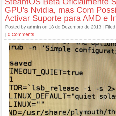
SteamOS Beta Oficialmente S
GPU’s Nvidia, mas Com Possi
Activar Suporte para AMD e In
Posted by
admin
on 18 de Dezembro de 2013 | File
|
0 Comments