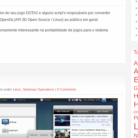
ário do seu jogo DOTA2 e alguns script’s resposáveis por converter
OpenGL(API 3D Open-Source / Linux) ao público em geral.
emamente interessante na portabilidade de jogos para o sistema
T
A
E
G
led under
Linux
,
Sistemas Operativos
|
0 Comments
H
H
iO
P
L
N