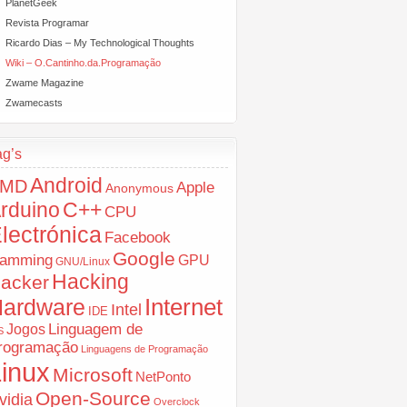
PlanetGeek
Revista Programar
Ricardo Dias – My Technological Thoughts
Wiki – O.Cantinho.da.Programação
Zwame Magazine
Zwamecasts
ag’s
Android
AMD
Apple
Anonymous
rduino
C++
CPU
lectrónica
Facebook
Google
amming
GPU
GNU/Linux
Hacking
acker
ardware
Internet
Intel
IDE
Jogos
Linguagem de
S
rogramação
Linguagens de Programação
inux
Microsoft
NetPonto
Open-Source
vidia
Overclock