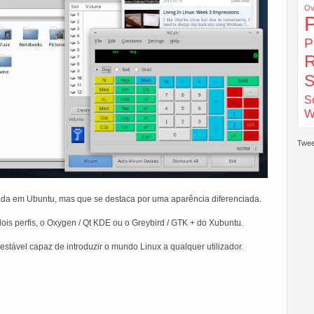
Ov
P
R
S
S
W
Twee
ada em Ubuntu, mas que se destaca por uma aparência diferenciada.
ois perfis, o Oxygen / Qt KDE ou o Greybird / GTK + do Xubuntu.
estável capaz de introduzir o mundo Linux a qualquer utilizador.