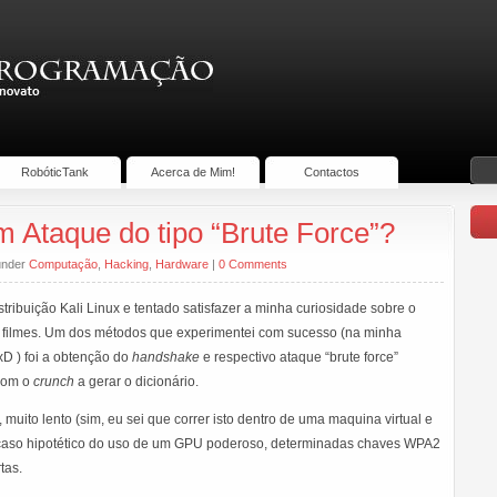
RobóticTank
Acerca de Mim!
Contactos
m Ataque do tipo “Brute Force”?
 under
Computação
,
Hacking
,
Hardware
|
0 Comments
ribuição Kali Linux e tentado satisfazer a minha curiosidade sobre o
os filmes. Um dos métodos que experimentei com sucesso (na minha
xD ) foi a obtenção do
handshake
e respectivo ataque “brute force”
com o
crunch
a gerar o dicionário.
muito lento (sim, eu sei que correr isto dentro de uma maquina virtual e
caso hipotético do uso de um GPU poderoso, determinadas chaves WPA2
tas.