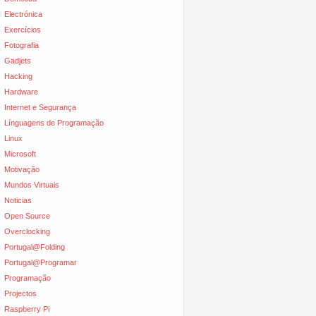
Electrónica
Exercícios
Fotografia
Gadjets
Hacking
Hardware
Internet e Segurança
Línguagens de Programação
Linux
Microsoft
Motivação
Mundos Virtuais
Noticias
Open Source
Overclocking
Portugal@Folding
Portugal@Programar
Programação
Projectos
Raspberry Pi