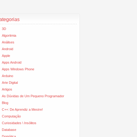
ategorias
3D
Algoritmia
Análises
Android
Apple
Apps Android
Apps Windows Phone
Arduino
Arte Digital
Artigos
As Dúvidas de Um Pequeno Programador
Blog
C++: De Aprendiz a Mestre!
Computação
Curiosidades \ Insólitos
Database
Domótica