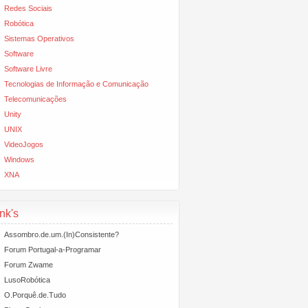
Redes Sociais
Robótica
Sistemas Operativos
Software
Software Livre
Tecnologias de Informação e Comunicação
Telecomunicações
Unity
UNIX
VideoJogos
Windows
XNA
nk's
Assombro.de.um.(In)Consistente?
Forum Portugal-a-Programar
Forum Zwame
LusoRobótica
O.Porquê.de.Tudo