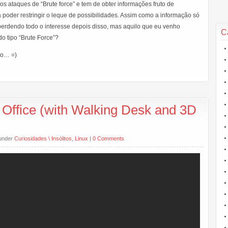
ataques de “Brute force” e tem de obter informações fruto de
 poder restringir o leque de possibilidades. Assim como a informação só
 perdendo todo o interesse depois disso, mas aquilo que eu venho
C
do tipo “Brute Force”?
to… =)
 Office (with Walking Desk and 3D
 under
Curiosidades \ Insólitos
,
Linux
|
0 Comments