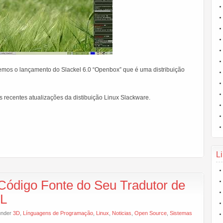
zemos o lançamento do Slackel 6.0 “Openbox” que é uma distribuição
s recentes atualizações da distibuição Linux Slackware.
Li
 Código Fonte do Seu Tradutor de
GL
 under
3D
,
Línguagens de Programação
,
Linux
,
Noticias
,
Open Source
,
Sistemas