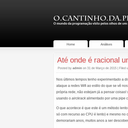
Home
Análises
Até onde é racional u
Posted by
admin
on 31 de Março de 2015 | Filed
Nos últimos tempos tenho experimentado a dist
ataque a redes Wifi ao estilo do que se vê n
própria rede, não estejam já a pensar coisas! 
usando o
airckrack
alimentado por uma pipe 
O que acontece é que este é um método lento, 
só com recurso ao CPU é lento) e mesmo no 
demorariam anos, muitos anos a ser descober