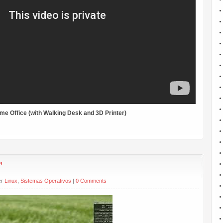
me Office (with Walking Desk and 3D Printer)
”
er
Linux
,
Sistemas Operativos
|
0 Comments