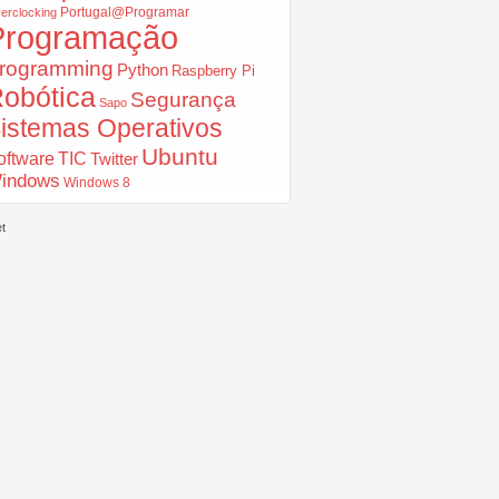
Portugal@Programar
erclocking
Programação
rogramming
Python
Raspberry Pi
obótica
Segurança
Sapo
istemas Operativos
Ubuntu
oftware
TIC
Twitter
indows
Windows 8
t