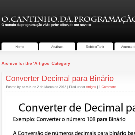
Home
Análises
RobóticTank
Acerca d
Archive for the ‘Artigos’ Category
Converter Decimal para Binário
Posted by
admin
on 2 de Março de 2013 | Filed under
Artigos
|
1 Comment