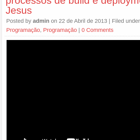
processos de build e deploym
Jesus
Posted by
admin
on 22 de Abril de 2013 | Filed unde
Programação
,
Programação
|
0 Comments