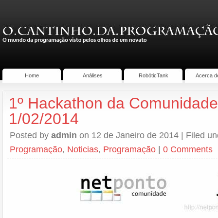
Home
Análises
RobóticTank
Acerca d
1º Hackathon da Comunidade
1/02/2014
Posted by
admin
on 12 de Janeiro de 2014 | Filed u
Programação
,
Noticias
,
Programação
|
0 Comments