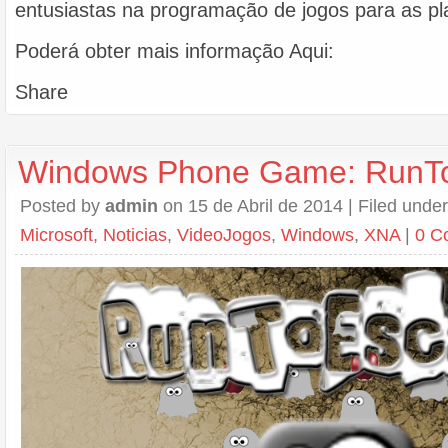
entusiastas na programação de jogos para as p
Poderá obter mais informação Aqui:
Share
Windows Phone Game: RunT
Posted by
admin
on 15 de Abril de 2014 | Filed unde
Microsoft
,
Noticias
,
VideoJogos
,
Windows
,
XNA
|
0 C