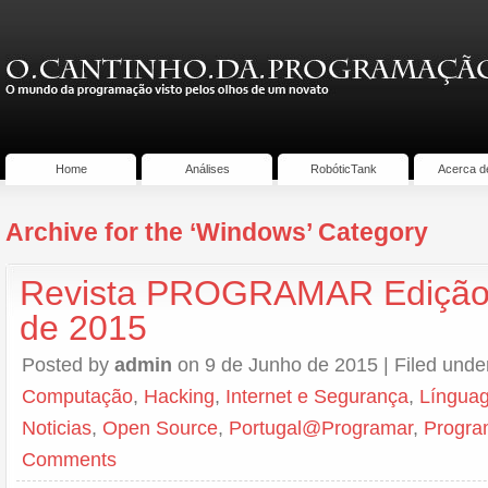
Home
Análises
RobóticTank
Acerca d
Archive for the ‘Windows’ Category
Revista PROGRAMAR Edição 
de 2015
Posted by
admin
on 9 de Junho de 2015 | Filed unde
Computação
,
Hacking
,
Internet e Segurança
,
Língua
Noticias
,
Open Source
,
Portugal@Programar
,
Progra
Comments