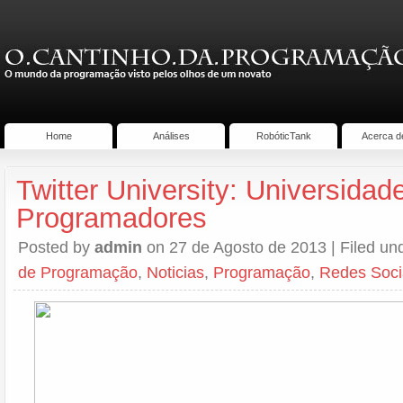
Home
Análises
RobóticTank
Acerca d
Twitter University: Universidad
Programadores
Posted by
admin
on 27 de Agosto de 2013 | Filed un
de Programação
,
Noticias
,
Programação
,
Redes Soci