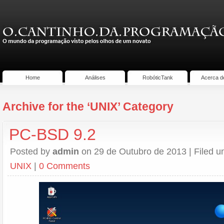
Home
Análises
RobóticTank
Acerca d
Archive for the ‘UNIX’ Category
PC-BSD 9.2
Posted by
admin
on 29 de Outubro de 2013 | Filed 
UNIX
|
0 Comments