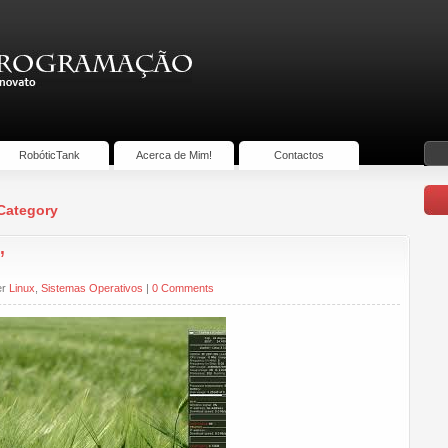
RobóticTank
Acerca de Mim!
Contactos
 Category
”
er
Linux
,
Sistemas Operativos
|
0 Comments