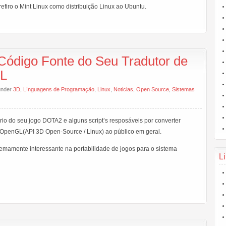
efiro o Mint Linux como distribuição Linux ao Ubuntu.
 Código Fonte do Seu Tradutor de
GL
 under
3D
,
Línguagens de Programação
,
Linux
,
Noticias
,
Open Source
,
Sistemas
ário do seu jogo DOTA2 e alguns script’s resposáveis por converter
OpenGL(API 3D Open-Source / Linux) ao público em geral.
emamente interessante na portabilidade de jogos para o sistema
Li