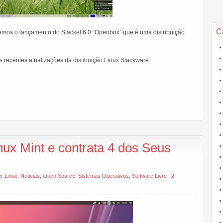
C
zemos o lançamento do Slackel 6.0 “Openbox” que é uma distribuição
s recentes atualizações da distibuição Linux Slackware.
ux Mint e contrata 4 dos Seus
s
er
Linux
,
Noticias
,
Open Source
,
Sistemas Operativos
,
Software Livre
|
2