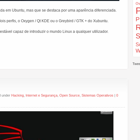
Ov
ada em Ubuntu, mas que se destaca por uma aparência diferenciada.
P
ois perfis, o Oxygen / Qt KDE ou o Greybird / GTK + do Xubuntu.
R
estável capaz de introduzir o mundo Linux a qualquer utilizador.
S
S
W
Twee
ed under
Hacking
,
Internet e Segurança
,
Open Source
,
Sistemas Operativos
|
0