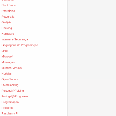
Electrónica
Exercícios
Fotografia
Gadjets
Hacking
Hardware
Internet e Segurança
Línguagens de Programação
Linux
Microsoft
Motivação
Mundos Virtuais
Noticias
Open Source
Overclocking
Portugal@Folding
Portugal@Programar
Programação
Projectos
Raspberry Pi