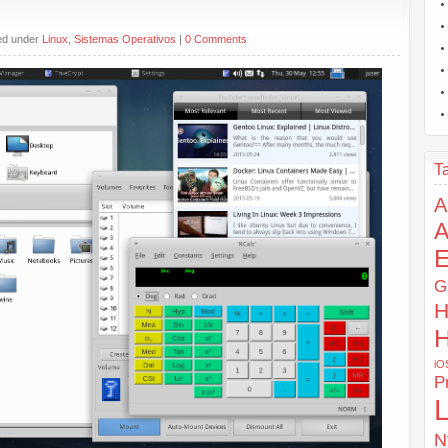
led under
Linux
,
Sistemas Operativos
|
0 Comments
T
A
E
G
H
H
iO
P
L
N