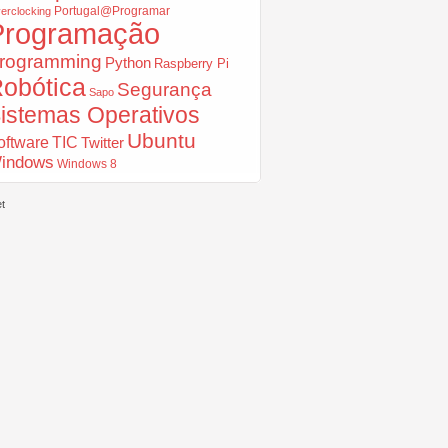
Portugal@Programar
erclocking
Programação
rogramming
Python
Raspberry Pi
obótica
Segurança
Sapo
istemas Operativos
Ubuntu
oftware
TIC
Twitter
indows
Windows 8
t