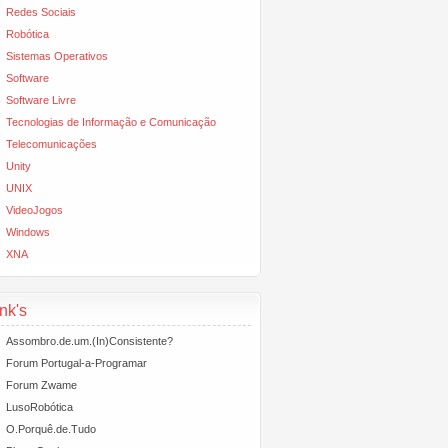
Redes Sociais
Robótica
Sistemas Operativos
Software
Software Livre
Tecnologias de Informação e Comunicação
Telecomunicações
Unity
UNIX
VideoJogos
Windows
XNA
nk's
Assombro.de.um.(In)Consistente?
Forum Portugal-a-Programar
Forum Zwame
LusoRobótica
O.Porquê.de.Tudo