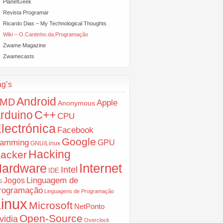
PlanetGeek
Revista Programar
Ricardo Dias – My Technological Thoughts
Wiki – O.Cantinho.da.Programação
Zwame Magazine
Zwamecasts
ag’s
Android
AMD
Apple
Anonymous
rduino
C++
CPU
lectrónica
Facebook
Google
amming
GPU
GNU/Linux
Hacking
acker
ardware
Internet
Intel
IDE
Jogos
Linguagem de
S
rogramação
Linguagens de Programação
inux
Microsoft
NetPonto
Open-Source
vidia
Overclock