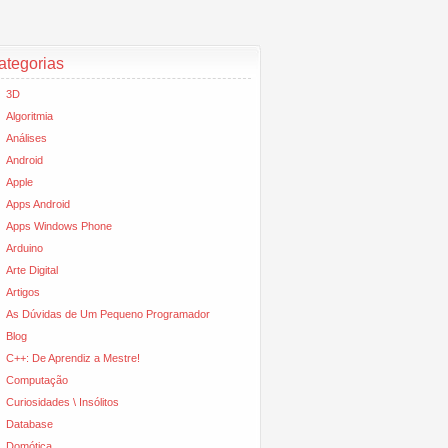
ategorias
3D
Algoritmia
Análises
Android
Apple
Apps Android
Apps Windows Phone
Arduino
Arte Digital
Artigos
As Dúvidas de Um Pequeno Programador
Blog
C++: De Aprendiz a Mestre!
Computação
Curiosidades \ Insólitos
Database
Domótica