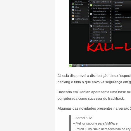
Já está disponível a distribuição Linux “espe
hacking e tudo o que envolva segurança em g
Baseada em Debian aperesenta uma base mui
considerada como sucessor do Backtrack.
Algumas das novidades presentes na versão 1
– Kernel 3.12
– Melhor suporte para VMWare
– Patch Luks Nuke acrescentado ao cry