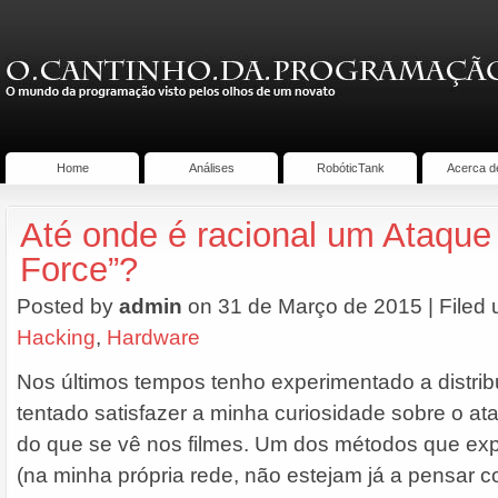
Home
Análises
RobóticTank
Acerca d
Até onde é racional um Ataque 
Force”?
Posted by
admin
on 31 de Março de 2015 | Filed
Hacking
,
Hardware
Nos últimos tempos tenho experimentado a distribu
tentado satisfazer a minha curiosidade sobre o ata
do que se vê nos filmes. Um dos métodos que ex
(na minha própria rede, não estejam já a pensar co